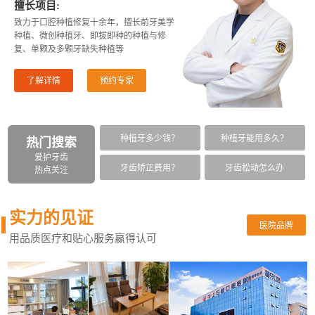
擅长项目:
致力于口腔种植修复十余年，擅长前牙美学
种植、微创种植牙、即拔即种的种植与修
复、单颗及多颗牙缺失种植等
了解详情
预约专家
种植牙多少钱？
种植牙能用多久？
热门搜索
爱护牙齿
牙齿矫正费用？
牙齿松动怎么办
热点关注
实力的见证
医院品牌
用品质医疗和贴心服务赢得认可