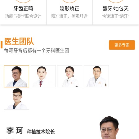
牙齿正畸
隐形矫正
龅牙/地包天
功能与美学联合设计
精准矫正，美观舒适
快速矫正"龅牙"
医生团队
更多专家
每颗牙背后都有一个牙科医生团
李 珂
种植技术院长